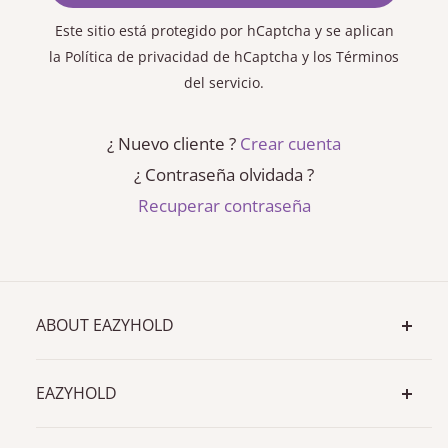
Este sitio está protegido por hCaptcha y se aplican
la Política de privacidad de hCaptcha
y los
Términos
del servicio.
¿ Nuevo cliente ?
Crear cuenta
¿ Contraseña olvidada ?
Recuperar contraseña
ABOUT EAZYHOLD
Get a grip on all your daily living activities
EAZYHOLD
at home, school, therapy, work or play!
The only cuff that's 100% hygienic, and
Shop